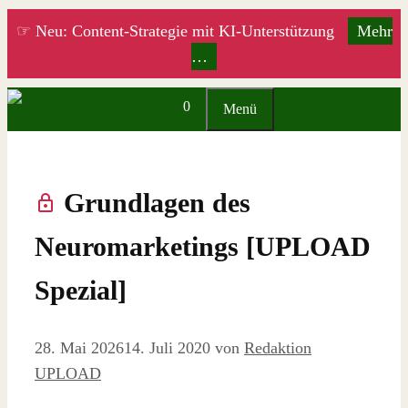
Zum
☞ Neu: Content-Strategie mit KI-Unterstützung
Mehr
Inhalt
…
springen
0
Menü
Grundlagen des
Neuromarketings [UPLOAD
Spezial]
28. Mai 2026
14. Juli 2020
von
Redaktion
UPLOAD