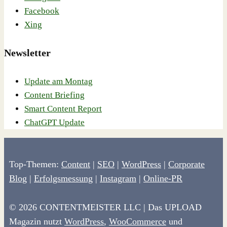
Facebook
Xing
Newsletter
Update am Montag
Content Briefing
Smart Content Report
ChatGPT Update
Top-Themen:
Content
|
SEO
|
WordPress
|
Corporate
Blog
|
Erfolgsmessung
|
Instagram
|
Online-PR
© 2026 CONTENTMEISTER LLC | Das UPLOAD
Magazin nutzt
WordPress
,
WooCommerce
und