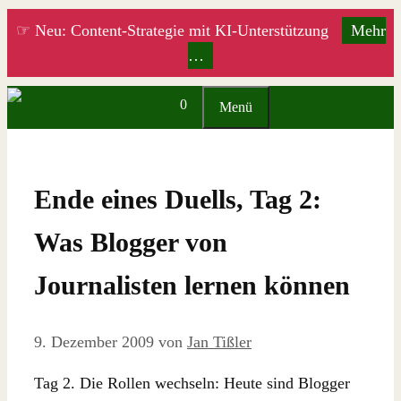
Zum
☞ Neu: Content-Strategie mit KI-Unterstützung
Mehr
Inhalt
…
springen
0
Menü
Ende eines Duells, Tag 2:
Was Blogger von
Journalisten lernen können
9. Dezember 2009
von
Jan Tißler
Tag 2. Die Rollen wechseln: Heute sind Blogger