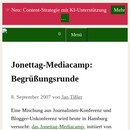
Zum
☞ Neu: Content-Strategie mit KI-Unterstützung
Mehr
Inhalt
…
springen
0
Menü
Jonettag-Mediacamp:
Begrüßungsrunde
8. September 2007
von
Jan Tißler
Eine Mischung aus Journalisten-Konferenz und
Blogger-Unkonferenz wird heute in Hamburg
versucht:
das Jonettag-Mediacamp
, initiiert von