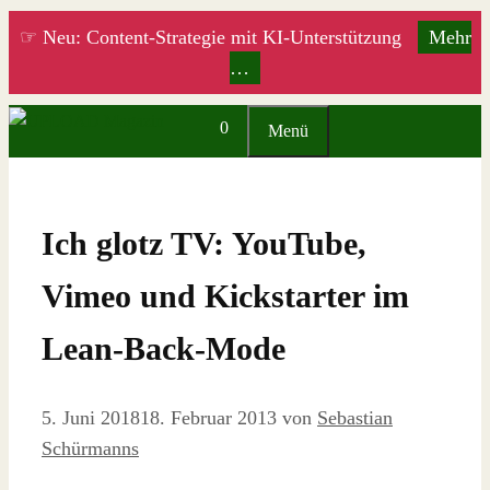
Zum
☞ Neu: Content-Strategie mit KI-Unterstützung
Mehr
Inhalt
…
springen
0
Menü
Ich glotz TV: YouTube,
Vimeo und Kickstarter im
Lean-Back-Mode
5. Juni 2018
18. Februar 2013
von
Sebastian
Schürmanns