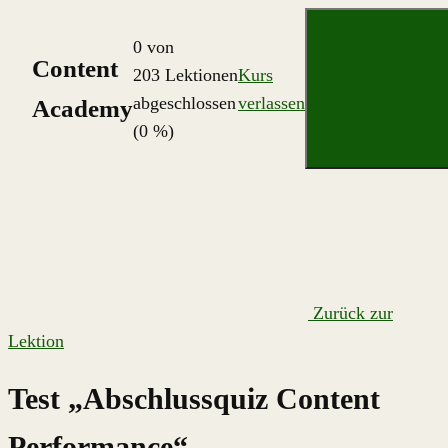
Zum
0 von
Inhalt
Content
203 Lektionen
Kurs
springen
abgeschlossen
verlassen
Academy
(0 %)
Zurück zur
Lektion
Test „Abschlussquiz Content
Performance“