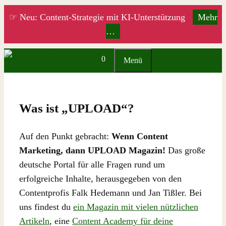
Zum
☞ Neu: Content-Strategie mit KI-Unterstützung
Mehr
Inhalt
…
springen
0
Menü
Was ist „UPLOAD“?
Auf den Punkt gebracht:
Wenn Content
Marketing, dann UPLOAD Magazin!
Das große
deutsche Portal für alle Fragen rund um
erfolgreiche Inhalte, herausgegeben von den
Contentprofis Falk Hedemann und Jan Tißler. Bei
uns findest du
ein Magazin mit vielen nützlichen
Artikeln
, eine
Content Academy für deine