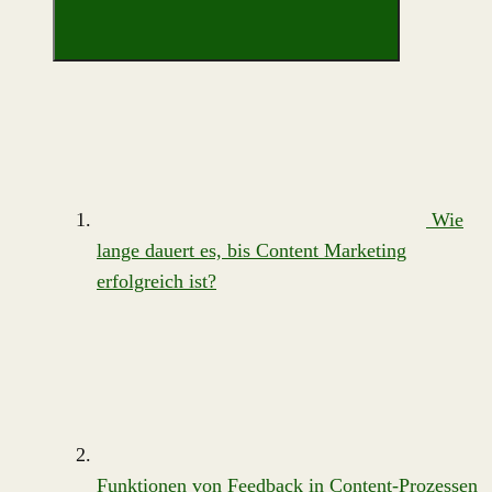
Wie
lange dauert es, bis Content Marketing
erfolgreich ist?
Funktionen von Feedback in Content-Prozessen