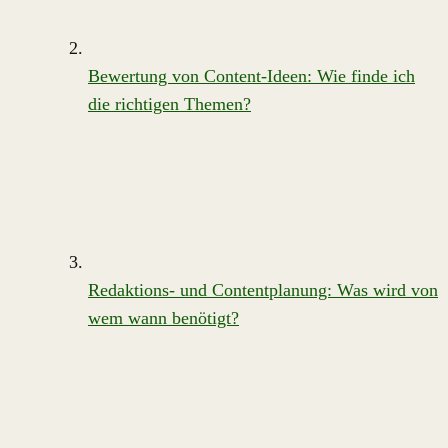
Bewertung von Content-Ideen: Wie finde ich
die richtigen Themen?
Redaktions- und Contentplanung: Was wird von
wem wann benötigt?