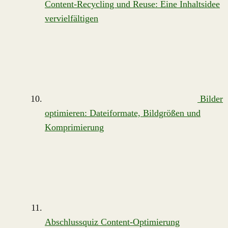
Content-Recycling und Reuse: Eine Inhaltsidee
vervielfältigen
Bilder
optimieren: Dateiformate, Bildgrößen und
Komprimierung
Abschlussquiz Content-Optimierung