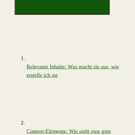
Relevante Inhalte: Was macht sie aus, wie
erstelle ich sie
Content-Elemente: Wie sieht eine gute