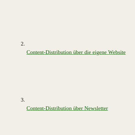
Content-Distribution über die eigene Website
Content-Distribution über Newsletter