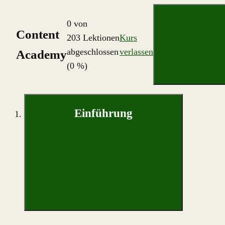
0 von
Content
203 Lektionen
Kurs
abgeschlossen
verlassen
Academy
(0 %)
Einführung