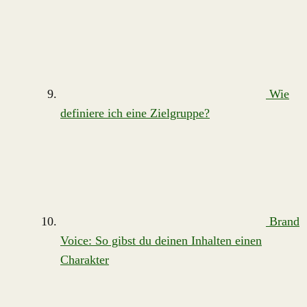
Wie
definiere ich eine Zielgruppe?
Brand
Voice: So gibst du deinen Inhalten einen
Charakter