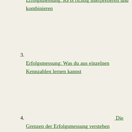
Erfolgsmessung: KPIs richtig interpretieren und
kombinieren
Erfolgsmessung: Was du aus einzelnen
Kennzahlen lernen kannst
Die
Grenzen der Erfolgsmessung verstehen