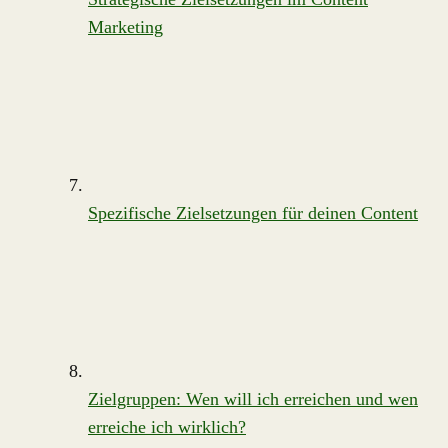
Marketing
Spezifische Zielsetzungen für deinen Content
Zielgruppen: Wen will ich erreichen und wen
erreiche ich wirklich?