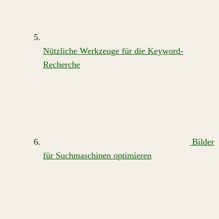
Nützliche Werkzeuge für die Keyword-
Recherche
Bilder
für Suchmaschinen optimieren