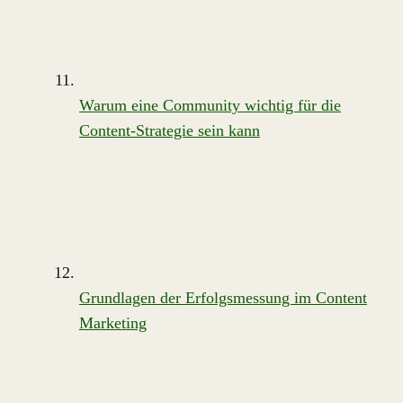
Warum eine Community wichtig für die
Content-Strategie sein kann
Grundlagen der Erfolgsmessung im Content
Marketing