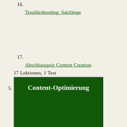
Troubleshooting: Satzlänge
Abschlussquiz Content Creation
17 Lektionen, 1 Test
Content-Optimierung