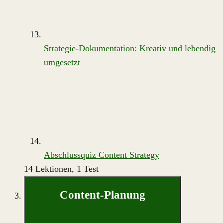
Strategie-Dokumentation: Kreativ und lebendig
umgesetzt
Abschlussquiz Content Strategy
14 Lektionen, 1 Test
Content-Planung