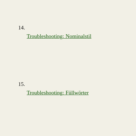
Troubleshooting: Nominalstil
Troubleshooting: Füllwörter