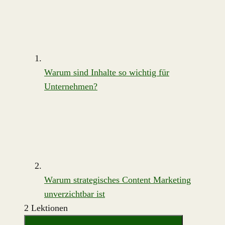
Warum sind Inhalte so wichtig für
Unternehmen?
Warum strategisches Content Marketing
unverzichtbar ist
2 Lektionen