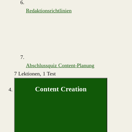
Redaktionsrichtlinien
Abschlussquiz Content-Planung
7 Lektionen, 1 Test
Content Creation