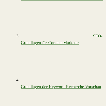
SEO-
Grundlagen für Content-Marketer
Grundlagen der Keyword-Recherche
Vorschau