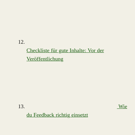
Checkliste für gute Inhalte: Vor der
Veröffentlichung
Wie
du Feedback richtig einsetzt