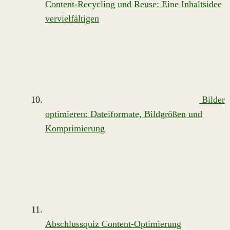
Content-Recycling und Reuse: Eine Inhaltsidee
vervielfältigen
Bilder
optimieren: Dateiformate, Bildgrößen und
Komprimierung
Abschlussquiz Content-Optimierung