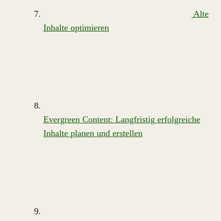
Alte
Inhalte optimieren
Evergreen Content: Langfristig erfolgreiche
Inhalte planen und erstellen