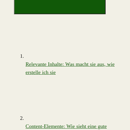
Relevante Inhalte: Was macht sie aus, wie
erstelle ich sie
Content-Elemente: Wie sieht eine gute