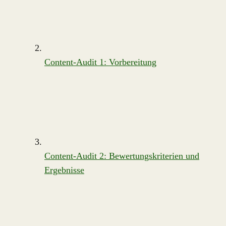
Content-Audit 1: Vorbereitung
Content-Audit 2: Bewertungskriterien und
Ergebnisse