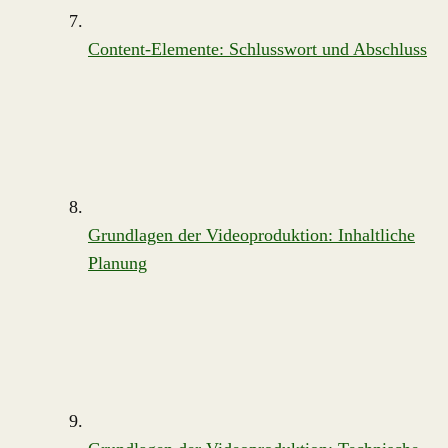
Content-Elemente: Schlusswort und Abschluss
Grundlagen der Videoproduktion: Inhaltliche
Planung