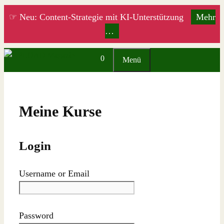
Zum
☞ Neu: Content-Strategie mit KI-Unterstützung
Mehr
Inhalt
…
springen
0
Menü
Meine Kurse
Login
Username or Email
Password