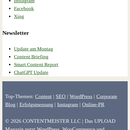
Instagram
Facebook
Xing
Newsletter
Update am Montag
Content Briefing
Smart Content Report
ChatGPT Update
Top-Themen:
Content
|
SEO
|
WordPress
|
Corporate
Blog
|
Erfolgsmessung
|
Instagram
|
Online-PR
© 2026 CONTENTMEISTER LLC | Das UPLOAD
Magazin nutzt
WordPress
,
WooCommerce
und