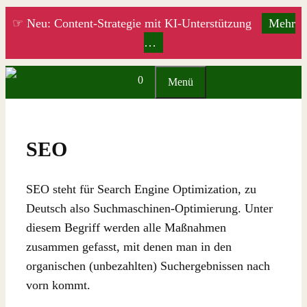
Zum
☞ Neu: Content-Strategie mit KI-Unterstützung
Mehr
Inhalt
…
springen
0
Menü
SEO
SEO steht für Search Engine Optimization, zu
Deutsch also Suchmaschinen-Optimierung. Unter
diesem Begriff werden alle Maßnahmen
zusammen gefasst, mit denen man in den
organischen (unbezahlten) Suchergebnissen nach
vorn kommt.