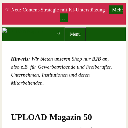
Zum
☞ Neu: Content-Strategie mit KI-Unterstützung
Mehr
Inhalt
…
springen
0
Menü
Hinweis:
Wir bieten unseren Shop nur B2B an,
also z.B. für Gewerbetreibende und Freiberufler,
Unternehmen, Institutionen und deren
Mitarbeitenden.
UPLOAD Magazin 50