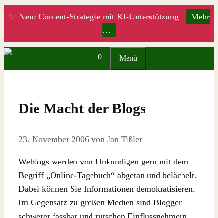
Zum
☞ Neu: Content-Strategie mit KI-Unterstützung
Mehr
Inhalt
…
springen
0
Menü
Die Macht der Blogs
23. November 2006
von
Jan Tißler
Weblogs werden von Unkundigen gern mit dem
Begriff „Online-Tagebuch“ abgetan und belächelt.
Dabei können Sie Informationen demokratisieren.
Im Gegensatz zu großen Medien sind Blogger
schwerer fassbar und rutschen Einflussnehmern