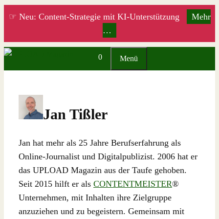
Zum
☞ Neu: Content-Strategie mit KI-Unterstützung
Mehr
Inhalt
…
springen
0
Menü
Jan Tißler
Jan hat mehr als 25 Jahre Berufserfahrung als
Online-Journalist und Digitalpublizist. 2006 hat er
das UPLOAD Magazin aus der Taufe gehoben.
Seit 2015 hilft er als
CONTENTMEISTER
®
Unternehmen, mit Inhalten ihre Zielgruppe
anzuziehen und zu begeistern. Gemeinsam mit