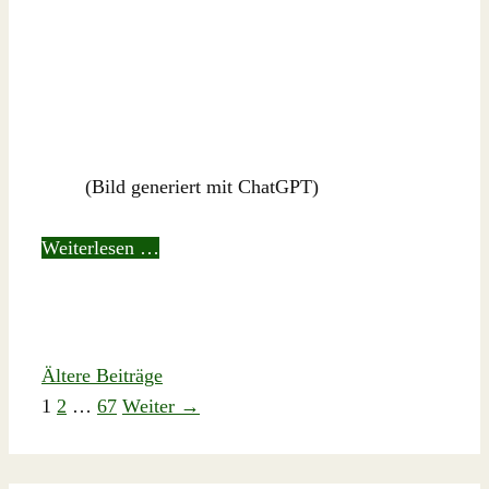
(Bild generiert mit ChatGPT)
Weiterlesen …
Ältere Beiträge
Seite
Seite
Seite
1
2
…
67
Weiter
→