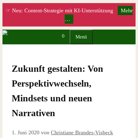
Zum
☞ Neu: Content-Strategie mit KI-Unterstützung
Mehr
Inhalt
…
springen
0
Menü
Zukunft gestalten: Von
Perspektivwechseln,
Mindsets und neuen
Narrativen
1. Juni 2020
von
Christiane Brandes-Visbeck