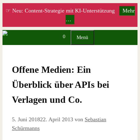
Zum
☞ Neu: Content-Strategie mit KI-Unterstützung
Mehr
Inhalt
…
springen
0
Menü
Offene Medien: Ein
Überblick über APIs bei
Verlagen und Co.
5. Juni 2018
22. April 2013
von
Sebastian
Schürmanns