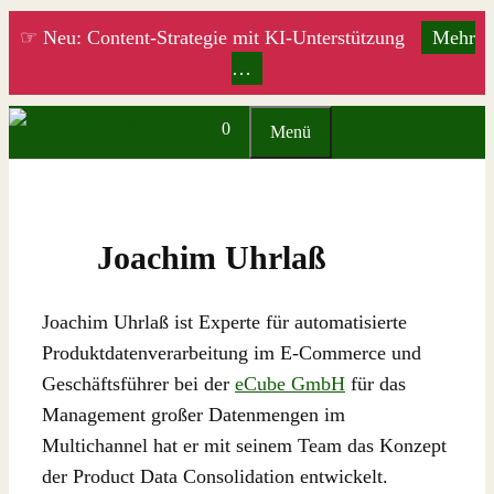
Zum
☞ Neu: Content-Strategie mit KI-Unterstützung
Mehr
Inhalt
…
springen
0
Menü
Joachim Uhrlaß
Joachim Uhrlaß ist Experte für automatisierte
Produktdatenverarbeitung im E-Commerce und
Geschäftsführer bei der
eCube GmbH
für das
Management großer Datenmengen im
Multichannel hat er mit seinem Team das Konzept
der Product Data Consolidation entwickelt.