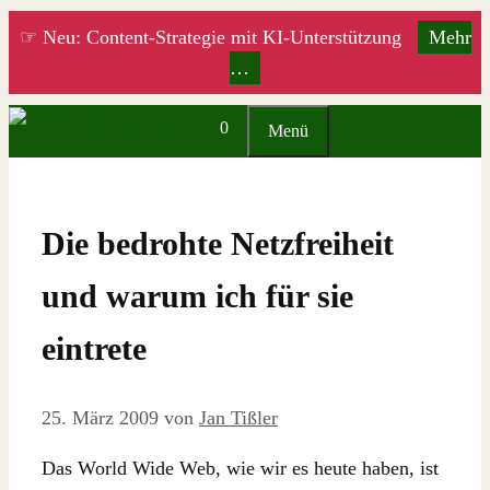
Zum
☞ Neu: Content-Strategie mit KI-Unterstützung
Mehr
Inhalt
…
springen
0
Menü
Die bedrohte Netzfreiheit
und warum ich für sie
eintrete
25. März 2009
von
Jan Tißler
Das World Wide Web, wie wir es heute haben, ist