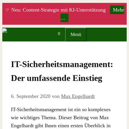
Zum
☞ Neu: Content-Strategie mit KI-Unterstützung
Mehr
Inhalt
…
springen
0
Menü
IT-Sicherheitsmanagement:
Der umfassende Einstieg
6. September 2020
von
Max Engelhardt
IT-Sicherheitsmanagement ist ein so komplexes
wie wichtiges Thema. Dieser Beitrag von Max
Engelhardt gibt Ihnen einen ersten Überblick in