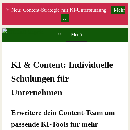
Zum
☞ Neu: Content-Strategie mit KI-Unterstützung
Mehr
Inhalt
…
springen
0
Menü
KI & Content: Individuelle
Schulungen für
Unternehmen
Erweitere dein Content-Team um
passende KI-Tools für mehr