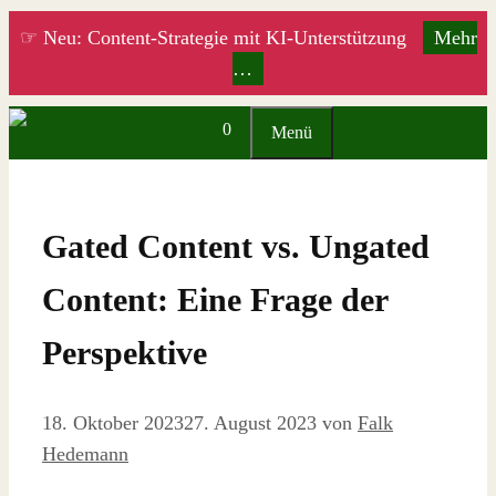
Zum
☞ Neu: Content-Strategie mit KI-Unterstützung
Mehr
Inhalt
…
springen
0
Menü
Gated Content vs. Ungated
Content: Eine Frage der
Perspektive
18. Oktober 2023
27. August 2023
von
Falk
Hedemann