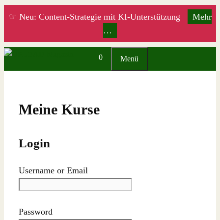
Zum
☞ Neu: Content-Strategie mit KI-Unterstützung
Mehr
Inhalt
…
springen
0
Menü
Meine Kurse
Login
Username or Email
Password