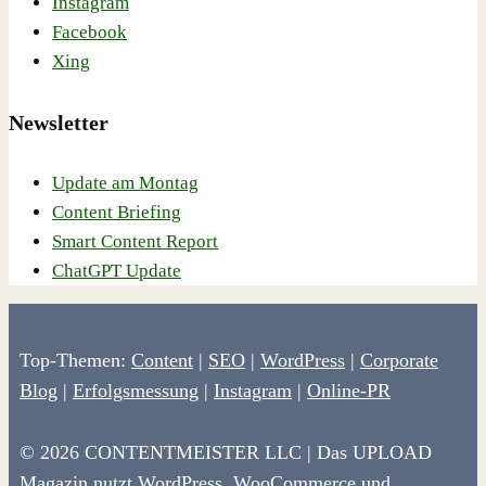
Instagram
Facebook
Xing
Newsletter
Update am Montag
Content Briefing
Smart Content Report
ChatGPT Update
Top-Themen:
Content
|
SEO
|
WordPress
|
Corporate
Blog
|
Erfolgsmessung
|
Instagram
|
Online-PR
© 2026 CONTENTMEISTER LLC | Das UPLOAD
Magazin nutzt
WordPress
,
WooCommerce
und