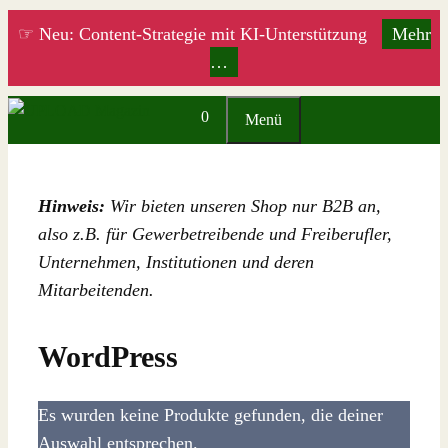
Zum
☞ Neu: Content-Strategie mit KI-Unterstützung
Mehr
Inhalt
…
springen
0
Menü
Hinweis:
Wir bieten unseren Shop nur B2B an,
also z.B. für Gewerbetreibende und Freiberufler,
Unternehmen, Institutionen und deren
Mitarbeitenden.
WordPress
Es wurden keine Produkte gefunden, die deiner
Auswahl entsprechen.