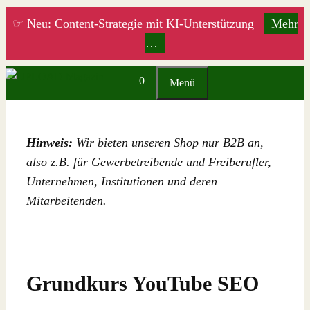
Zum
☞ Neu: Content-Strategie mit KI-Unterstützung
Mehr
Inhalt
…
springen
0
Menü
Hinweis:
Wir bieten unseren Shop nur B2B an,
also z.B. für Gewerbetreibende und Freiberufler,
Unternehmen, Institutionen und deren
Mitarbeitenden.
Grundkurs YouTube SEO