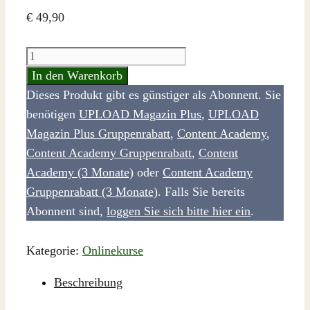
€
49,90
Grundkurs
YouTube
In den Warenkorb
SEO
Dieses Produkt gibt es günstiger als Abonnent. Sie
Menge
benötigen
UPLOAD Magazin Plus
,
UPLOAD
Magazin Plus Gruppenrabatt
,
Content Academy
,
Content Academy Gruppenrabatt
,
Content
Academy (3 Monate)
oder
Content Academy
Gruppenrabatt (3 Monate)
. Falls Sie bereits
Abonnent sind,
loggen Sie sich bitte hier ein
.
Kategorie:
Onlinekurse
Beschreibung