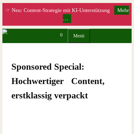
Zum
☞ Neu: Content-Strategie mit KI-Unterstützung
Mehr
Inhalt
…
springen
0
Menü
Sponsored Special:
Hochwertiger Content,
erstklassig verpackt