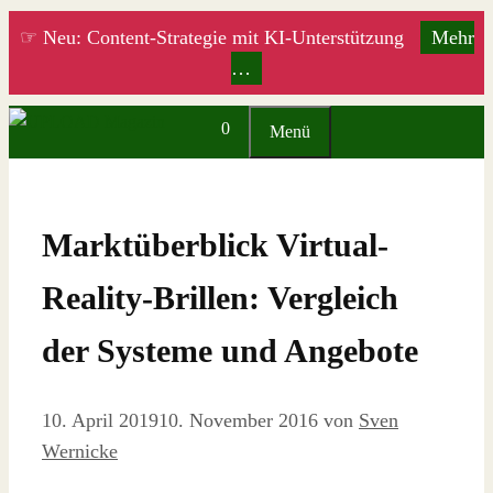
Zum
☞ Neu: Content-Strategie mit KI-Unterstützung
Mehr
Inhalt
…
springen
0
Menü
Marktüberblick Virtual-
Reality-Brillen: Vergleich
der Systeme und Angebote
10. April 2019
10. November 2016
von
Sven
Wernicke