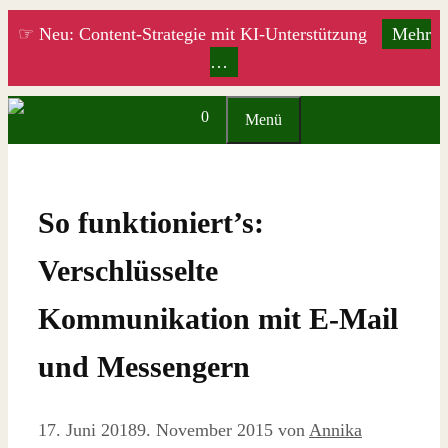
Zum
☞ Neu: Content-Strategie mit KI-Unterstützung
Mehr
Inhalt
…
springen
0
Menü
So funktioniert’s:
Verschlüsselte
Kommunikation mit E-Mail
und Messengern
17. Juni 2018
9. November 2015
von
Annika