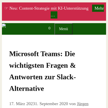
Zum
☞ Neu: Content-Strategie mit KI-Unterstützung
Mehr
Inhalt
…
springen
0
Menü
Microsoft Teams: Die
wichtigsten Fragen &
Antworten zur Slack-
Alternative
17. März 2023
1. September 2020
von
Jürgen