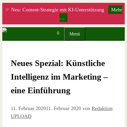
Zum
☞ Neu: Content-Strategie mit KI-Unterstützung
Mehr
Inhalt
…
springen
0
Menü
Neues Spezial: Künstliche
Intelligenz im Marketing –
eine Einführung
11. Februar 2020
11. Februar 2020
von
Redaktion
UPLOAD