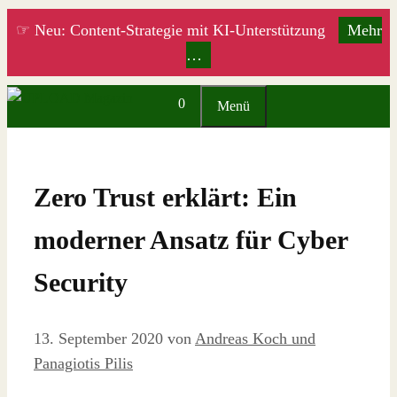
Zum
☞ Neu: Content-Strategie mit KI-Unterstützung
Mehr
Inhalt
…
springen
0
Menü
Zero Trust erklärt: Ein
moderner Ansatz für Cyber
Security
13. September 2020
von
Andreas Koch und
Panagiotis Pilis