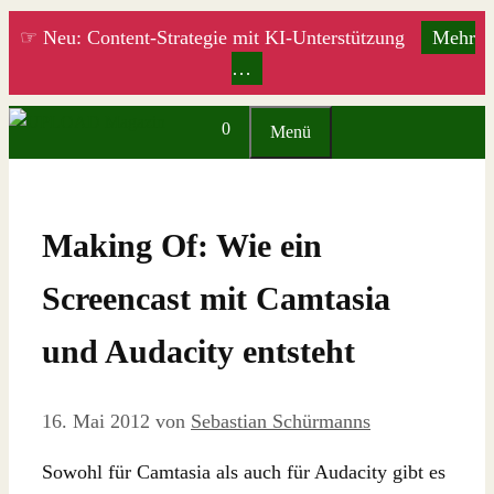
Zum
☞ Neu: Content-Strategie mit KI-Unterstützung
Mehr
Inhalt
…
springen
0
Menü
Making Of: Wie ein
Screencast mit Camtasia
und Audacity entsteht
16. Mai 2012
von
Sebastian Schürmanns
Sowohl für Camtasia als auch für Audacity gibt es