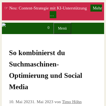
Zum
☞ Neu: Content-Strategie mit KI-Unterstützung
Mehr
Inhalt
…
springen
0
Menü
So kombinierst du
Suchmaschinen-
Optimierung und Social
Media
10. Mai 2023
1. Mai 2023
von
Timo Höhn