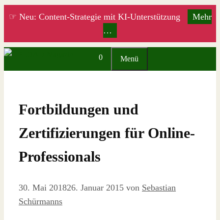
Zum
☞ Neu: Content-Strategie mit KI-Unterstützung
Mehr
Inhalt
…
springen
0
Menü
Fortbildungen und
Zertifizierungen für Online-
Professionals
30. Mai 2018
26. Januar 2015
von
Sebastian
Schürmanns