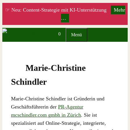
Zum
☞ Neu: Content-Strategie mit KI-Unterstützung
Mehr
Inhalt
…
springen
0
Menü
Marie-Christine
Schindler
Marie-Christine Schindler ist Gründerin und
Geschäftsführerin der
PR-Agentur
mcschindler.com gmbh in Zürich
. Sie ist
spezialisiert auf Online-Strategie, integrierte,