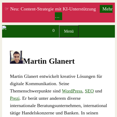
Zum
☞ Neu: Content-Strategie mit KI-Unterstützung
Mehr
Inhalt
…
springen
0
Menü
Martin Glanert
Martin Glanert entwickelt kreative Lösungen für
digitale Kommunikation. Seine
Themenschwerpunkte sind
WordPress
,
SEO
und
Prezi
. Er berät unter anderem diverse
internationale Beratungsunternehmen, international
tätige Handelskonzerne und Banken. In seinen