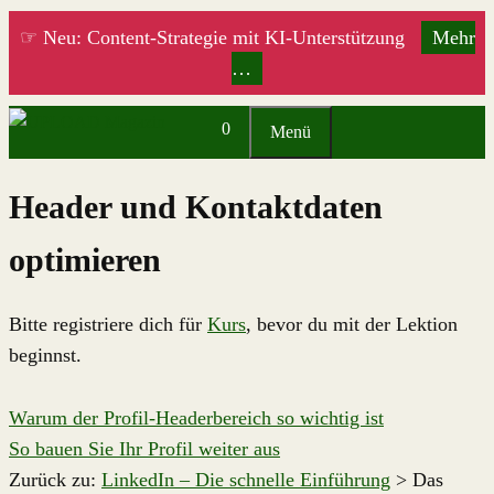
Zum
☞ Neu: Content-Strategie mit KI-Unterstützung
Mehr
Inhalt
…
springen
0
Menü
Header und Kontaktdaten
optimieren
Bitte registriere dich für
Kurs
, bevor du mit der Lektion
beginnst.
Warum der Profil-Headerbereich so wichtig ist
So bauen Sie Ihr Profil weiter aus
Zurück zu:
LinkedIn – Die schnelle Einführung
> Das