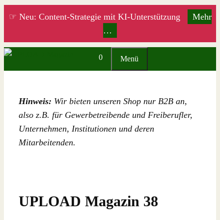
Zum
☞ Neu: Content-Strategie mit KI-Unterstützung
Mehr
Inhalt
…
springen
0
Menü
Hinweis:
Wir bieten unseren Shop nur B2B an,
also z.B. für Gewerbetreibende und Freiberufler,
Unternehmen, Institutionen und deren
Mitarbeitenden.
UPLOAD Magazin 38