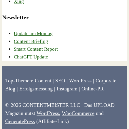
Xing
Newsletter
Update am Montag
Content Briefing
Smart Content Report
ChatGPT Update
Top-Themen:
Content
|
SEO
|
WordPress
|
Corporate
Blog
|
Erfolgsmessung
|
Instagram
|
Online-PR
© 2026 CONTENTMEISTER LLC | Das UPLOAD
Magazin nutzt
WordPress
,
WooCommerce
und
GeneratePress
(Affiliate-Link)