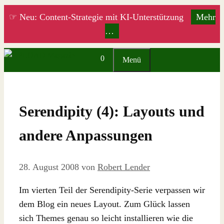
Zum
☞ Neu: Content-Strategie mit KI-Unterstützung
Mehr
Inhalt
…
springen
0
Menü
Serendipity (4): Layouts und
andere Anpassungen
28. August 2008
von
Robert Lender
Im vierten Teil der Serendipity-Serie verpassen wir
dem Blog ein neues Layout. Zum Glück lassen
sich Themes genau so leicht installieren wie die