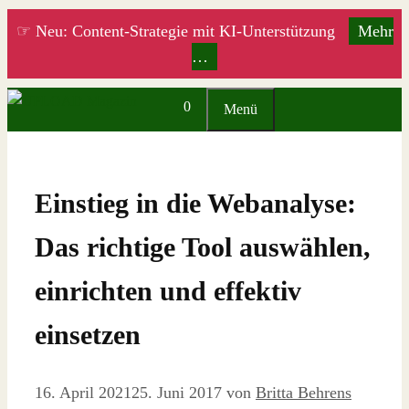
Zum
☞ Neu: Content-Strategie mit KI-Unterstützung
Mehr
Inhalt
…
springen
0
Menü
Einstieg in die Webanalyse:
Das richtige Tool auswählen,
einrichten und effektiv
einsetzen
16. April 2021
25. Juni 2017
von
Britta Behrens