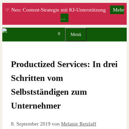
Zum
☞ Neu: Content-Strategie mit KI-Unterstützung
Mehr
Inhalt
…
springen
0
Menü
Productized Services: In drei
Schritten vom
Selbstständigen zum
Unternehmer
8. September 2019
von
Melanie Retzlaff