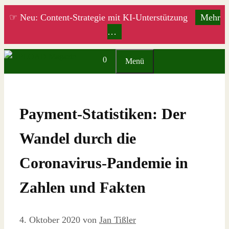
Zum
☞ Neu: Content-Strategie mit KI-Unterstützung
Mehr
Inhalt
…
springen
0
Menü
Payment-Statistiken: Der
Wandel durch die
Coronavirus-Pandemie in
Zahlen und Fakten
4. Oktober 2020
von
Jan Tißler