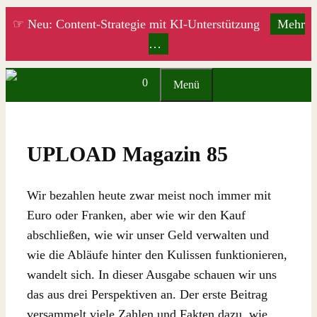
Zum
☞ Neu: Content-Strategie mit KI-Unterstützung
Mehr
Inhalt
…
springen
0
Menü
UPLOAD Magazin 85
Wir bezahlen heute zwar meist noch immer mit
Euro oder Franken, aber wie wir den Kauf
abschließen, wie wir unser Geld verwalten und
wie die Abläufe hinter den Kulissen funktionieren,
wandelt sich. In dieser Ausgabe schauen wir uns
das aus drei Perspektiven an. Der erste Beitrag
versammelt viele Zahlen und Fakten dazu, wie