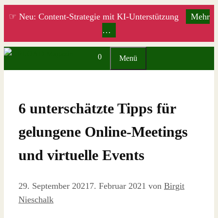
Zum
☞ Neu: Content-Strategie mit KI-Unterstützung
Mehr
Inhalt
…
springen
0
Menü
6 unterschätzte Tipps für
gelungene Online-Meetings
und virtuelle Events
29. September 2021
7. Februar 2021
von
Birgit
Nieschalk