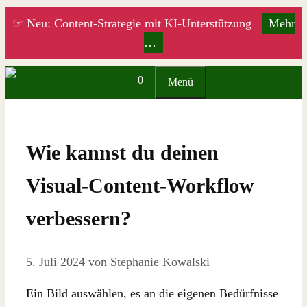
Zum
☞ Neu: Content-Strategie mit KI-Unterstützung
Mehr
Inhalt
…
springen
0
Menü
Wie kannst du deinen
Visual-Content-Workflow
verbessern?
5. Juli 2024
von
Stephanie Kowalski
Ein Bild auswählen, es an die eigenen Bedürfnisse