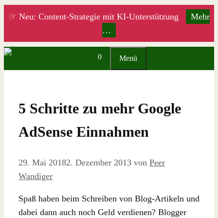
Zum
☞ Neu: Content-Strategie mit KI-Unterstützung
Mehr
Inhalt
…
springen
0
Menü
5 Schritte zu mehr Google
AdSense Einnahmen
29. Mai 2018
2. Dezember 2013
von
Peer
Wandiger
Spaß haben beim Schreiben von Blog-Artikeln und
dabei dann auch noch Geld verdienen? Blogger