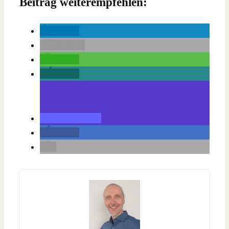
Beitrag weiterempfehlen:
teilen
E-Mail
teilen
teilen
teilen
teilen