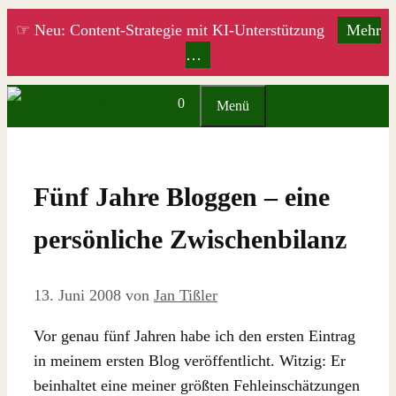
Zum
☞ Neu: Content-Strategie mit KI-Unterstützung
Mehr
Inhalt
…
springen
0
Menü
Fünf Jahre Bloggen – eine
persönliche Zwischenbilanz
13. Juni 2008
von
Jan Tißler
Vor genau fünf Jahren habe ich den ersten Eintrag
in meinem ersten Blog veröffentlicht. Witzig: Er
beinhaltet eine meiner größten Fehleinschätzungen