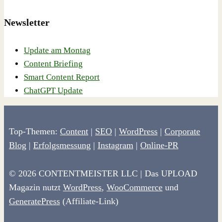
Newsletter
Update am Montag
Content Briefing
Smart Content Report
ChatGPT Update
Top-Themen:
Content
|
SEO
|
WordPress
|
Corporate
Blog
|
Erfolgsmessung
|
Instagram
|
Online-PR
© 2026 CONTENTMEISTER LLC | Das UPLOAD
Magazin nutzt
WordPress
,
WooCommerce
und
GeneratePress
(Affiliate-Link)