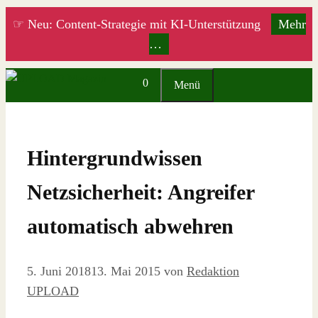
Zum
☞ Neu: Content-Strategie mit KI-Unterstützung
Mehr
Inhalt
…
springen
0
Menü
Hintergrundwissen
Netzsicherheit: Angreifer
automatisch abwehren
5. Juni 2018
13. Mai 2015
von
Redaktion
UPLOAD