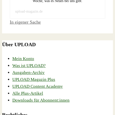
Woche, was es Neues bei uns gibt.
upload-magazin.de
Schlagwörter
In eigener Sache
Über UPLOAD
Mein Konto
Was ist UPLOAD?
Ausgaben-Archiv
UPLOAD Magazin Plus
UPLOAD Content Academy
Alle Plus-Artikel
Downloads für Abonnent:innen
Rechtliches