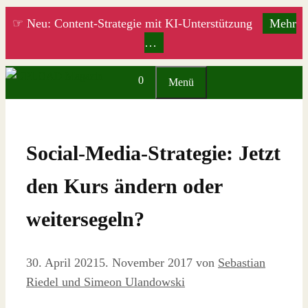
Zum
☞ Neu: Content-Strategie mit KI-Unterstützung
Mehr
Inhalt
…
springen
0
Menü
Social-Media-Strategie: Jetzt
den Kurs ändern oder
weitersegeln?
30. April 2021
5. November 2017
von
Sebastian
Riedel und Simeon Ulandowski