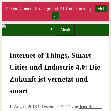
Zum
☞ Neu: Content-Strategie mit KI-Unterstützung
Mehr
Inhalt
…
springen
0
Menü
Internet of Things, Smart
Cities und Industrie 4.0: Die
Zukunft ist vernetzt und
smart
1. August 2018
3. Dezember 2017
von
Jens Hansen