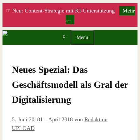
Zum
☞ Neu: Content-Strategie mit KI-Unterstützung
Mehr
Inhalt
…
springen
0
Menü
Neues Spezial: Das
Geschäftsmodell als Gral der
Digitalisierung
5. Juni 2018
11. April 2018
von
Redaktion
UPLOAD