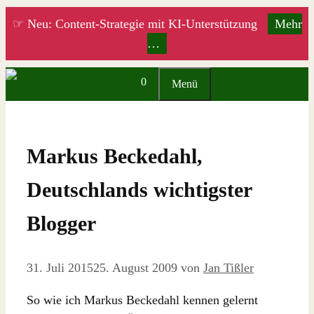
Zum
☞ Neu: Content-Strategie mit KI-Unterstützung
Mehr
Inhalt
…
springen
0
Menü
Markus Beckedahl,
Deutschlands wichtigster
Blogger
31. Juli 2015
25. August 2009
von
Jan Tißler
So wie ich Markus Beckedahl kennen gelernt